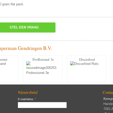
0 gram flat pack.
STEL EEN VRAAG
mperman Gendringen B.V.
orner
Proffesional 3e
Discusfood
Nieuwsbrief
Conta
Kemp
E-mail Adres
*
Hande
7081 