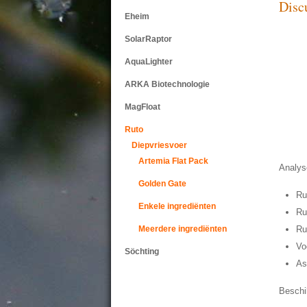
Disc
Eheim
SolarRaptor
AquaLighter
ARKA Biotechnologie
MagFloat
Ruto
Diepvriesvoer
Artemia Flat Pack
Analys
Golden Gate
Ru
Enkele ingrediënten
Ru
Meerdere ingrediënten
Ru
Vo
Söchting
As
Beschi