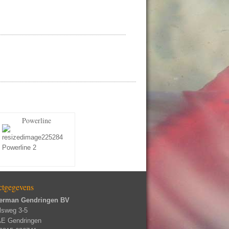
Powerline
ctgegevens
erman Gendringen BV
lsweg 3-5
AE Gendringen