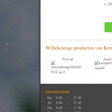
25
Willekeurige producten van Ke
Pick-up
Aquac
Openingstijden
Ma.
9.00
-
17.30
Di.
9.00
-
17.30
Wo.
9.00
-
17.30