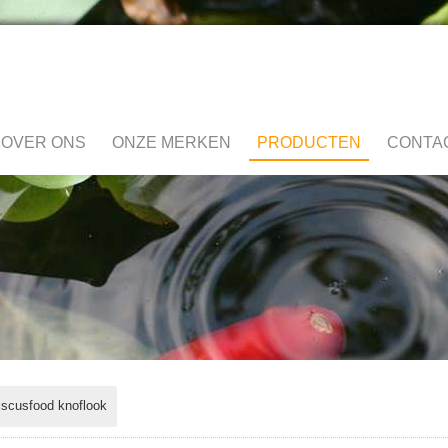
OVER ONS
ONZE MERKEN
PRODUCTEN
CONTA
iscusfood knoflook