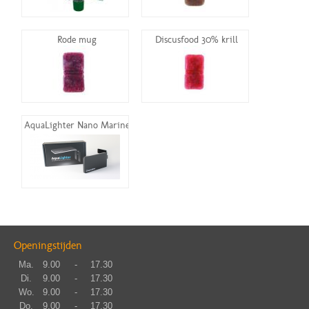
Rode mug
Discusfood 30% krill
AquaLighter Nano Marine
Openingstijden
Ma.
9.00
-
17.30
Di.
9.00
-
17.30
Wo.
9.00
-
17.30
Do.
9.00
-
17.30