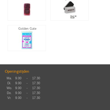
Golden Gate
Openingstijden
Ma.
9.00
-
17.30
Di.
9.00
-
17.30
Wo.
9.00
-
17.30
Do.
9.00
-
17.30
Vr.
9.00
-
17.30