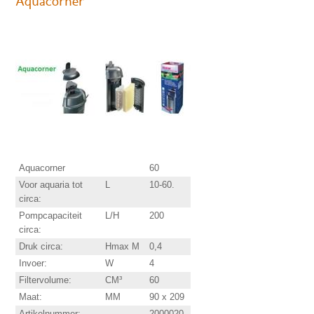
Aquacorner
Aquacorner
60
Voor aquaria tot
L
10-60.
circa:
Pompcapaciteit
L/H
200
circa:
Druk circa:
Hmax M
0,4
Invoer:
W
4
Filtervolume:
CM³
60
Maat:
MM
90 x 209
Artikelnummer:
2000020