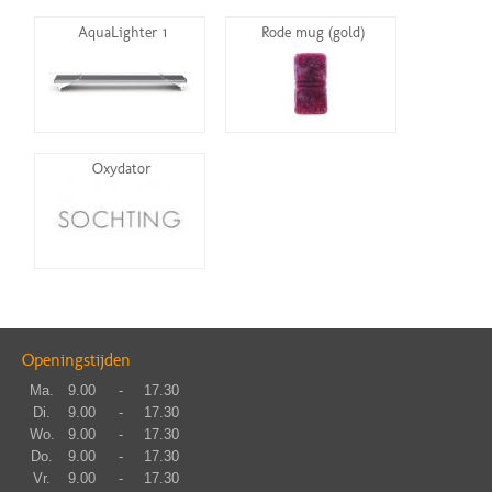
AquaLighter 1
Rode mug (gold)
Oxydator
Openingstijden
Ma.
9.00
-
17.30
Di.
9.00
-
17.30
Wo.
9.00
-
17.30
Do.
9.00
-
17.30
Vr.
9.00
-
17.30