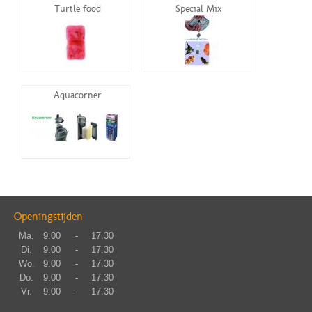
Turtle food
Special Mix
Aquacorner
Openingstijden
Ma.
9.00
-
17.30
Di.
9.00
-
17.30
Wo.
9.00
-
17.30
Do.
9.00
-
17.30
Vr.
9.00
-
17.30