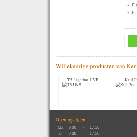
Fl
Fl
Willekeurige producten van Ke
T5 Lightbar UVB
Krill P
Openingstijden
Ma.
9.00
-
17.30
Di.
9.00
-
17.30