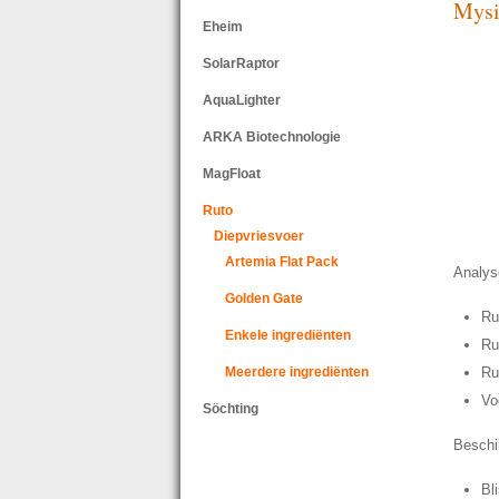
Mysi
Eheim
SolarRaptor
AquaLighter
ARKA Biotechnologie
MagFloat
Ruto
Diepvriesvoer
Artemia Flat Pack
Analys
Golden Gate
Ru
Enkele ingrediënten
Ru
Meerdere ingrediënten
Ru
Vo
Söchting
Beschi
Bl