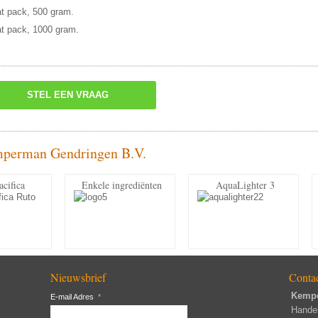
at pack, 500 gram.
at pack, 1000 gram.
STEL EEN VRAAG
mperman Gendringen B.V.
acifica
Enkele ingrediënten
AquaLighter 3
Nieuwsbrief
Conta
Kemp
E-mail Adres
*
Hande