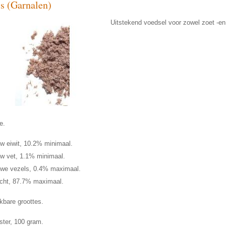
s (Garnalen)
Uitstekend voedsel voor zowel zoet -e
e.
w eiwit, 10.2% minimaal.
w vet, 1.1% minimaal.
we vezels, 0.4% maximaal.
cht, 87.7% maximaal.
kbare groottes.
ister, 100 gram.