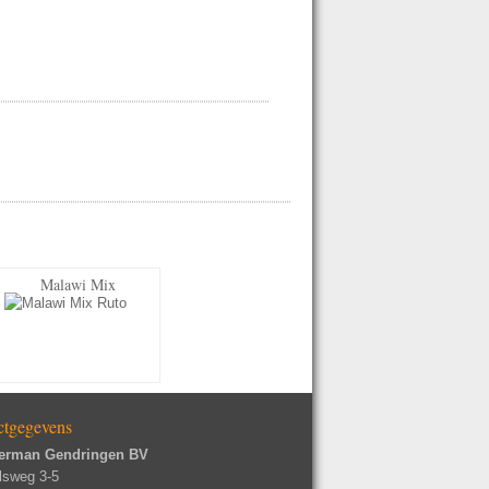
Malawi Mix
ctgegevens
erman Gendringen BV
lsweg 3-5